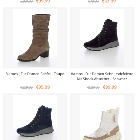
€99.99
€63.99
€159.99
€79.99
Vamos | Fur Damen Stiefel - Taupe
Vamos | Fur Damen Schnurstiefelette
Mit Shock-Absorber - Schwarz
€95.99
€99.99
€119.99
€139.99