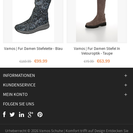
Vamos | Fur Damen Stiefelette - Blau
Vamos | Fur Damen Stiefel In
Velouroptik - Taupe
€99.99
€63.99
€159.99
€79.99
INFORMATIONEN
KUNDENSERVICE
MEIN KONTO
FOLGEN SIE UNS
Urheberrecht © 2026
Vamos Schuhe | Komfort trifft auf Design Entdecken Sie