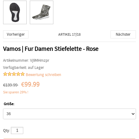
Vorheriger
Nächster
ARTIKEL 17/18
Vamos | Fur Damen Stiefelette - Rose
Artikelnummer:
Vj9MHmzpr
Verfügbarkeit:
auf Lager
Bewertung schreiben
€99.99
€139.99
Sie sparen 29% !
Größe:
Qty: