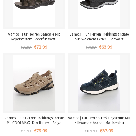
Vamos | Fur Herren Sandale Mit
Vamos | Fur Herren Trekkingsandale
Gepolstertem Lederfussbett -
Aus Weichem Leder - Schwarz
Dunkelbraun
€71.99
€63.99
€89.99
€79.99
Vamos | Fur Herren Trekkingsandale
Vamos | Fur Herren Trekkingschuh Mit
Mit COOLMAX? Textilfutter - Beige
Klimamembrane - Marineblau
€79.99
€87.99
€99.99
€109.99