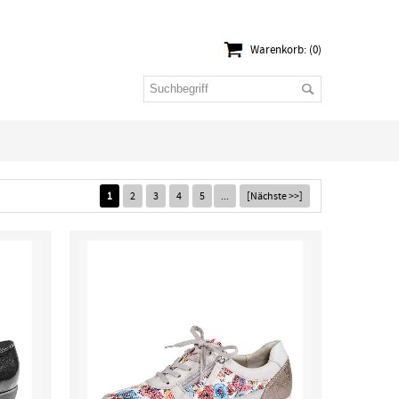
Warenkorb: (0)
1
2
3
4
5
...
[Nächste >>]