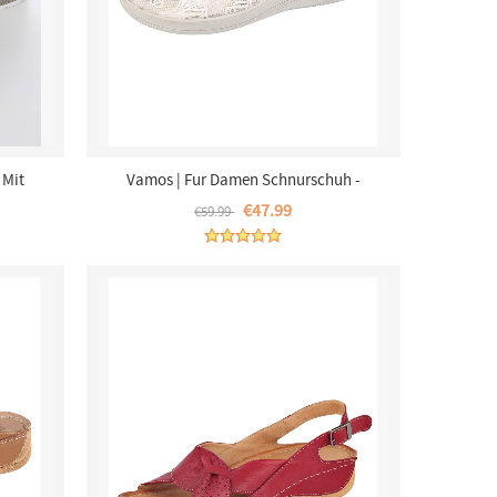
 Mit
Vamos | Fur Damen Schnurschuh -
 Beige
Silberfarben
€47.99
€59.99