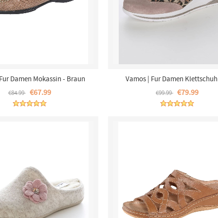
 Fur Damen Mokassin - Braun
Vamos | Fur Damen Klettschuh
Verstellbaren Klettverschlussen -
€67.99
€79.99
€84.99
€99.99