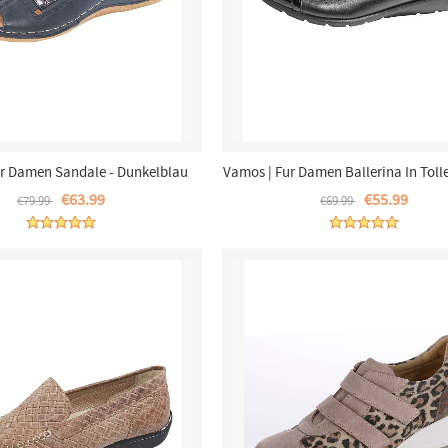
ur Damen Sandale - Dunkelblau
Vamos | Fur Damen Ballerina In Toll
Mix - Schwarz
€63.99
€55.99
€79.99
€69.99