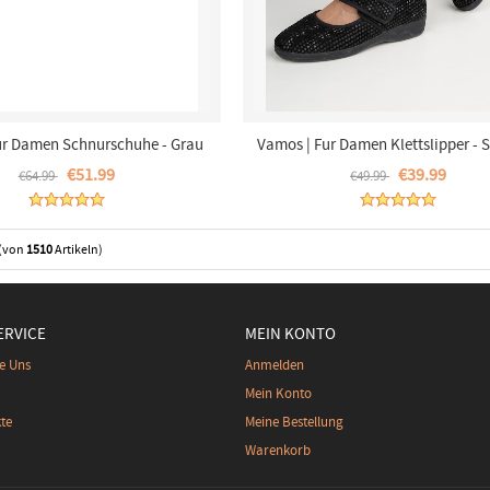
ur Damen Schnurschuhe - Grau
Vamos | Fur Damen Klettslipper - 
€51.99
€39.99
€64.99
€49.99
(von
1510
Artikeln)
RVICE
MEIN KONTO
e Uns
Anmelden
Mein Konto
te
Meine Bestellung
Warenkorb