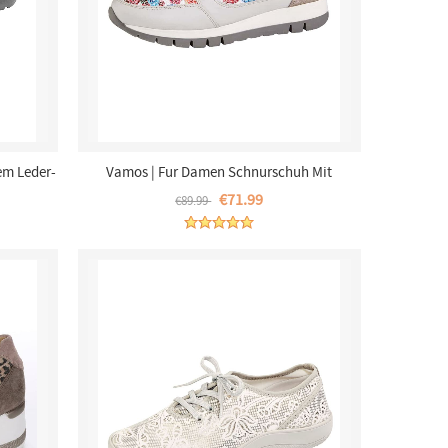
em Leder-
Vamos | Fur Damen Schnurschuh Mit
Seitlichem Reissverschluss - Grau
€71.99
€89.99