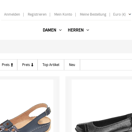
Anmelden
|
Registrieren
|
Mein Konto
|
Meine Bestellung
|
Euro (€)
DAMEN
HERREN
Preis
Preis
Top Artikel
Neu