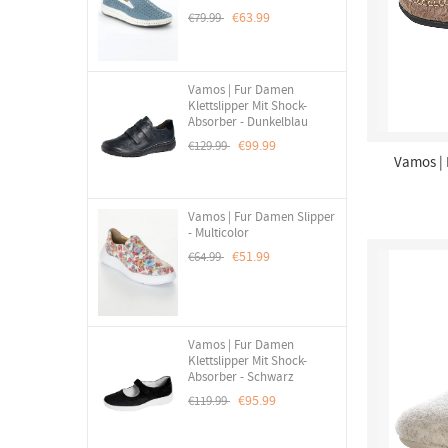
€63.99
€79.99
Vamos | Fur Damen
Klettslipper Mit Shock-
Absorber - Dunkelblau
€99.99
€129.99
Vamos |
Vamos | Fur Damen Slipper
- Multicolor
€51.99
€64.99
Vamos | Fur Damen
Klettslipper Mit Shock-
Absorber - Schwarz
€95.99
€119.99