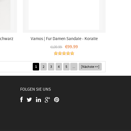
Schwarz
Vamos | Fur Damen Sandale - Koralle
€99.99
€139.99
1
2
3
4
5
...
[Nächste >>]
FOLGEN SIE UNS