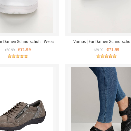
ur Damen Schnurschuh - Weiss
Vamos | Fur Damen Schnurschu
Seitlichem Reissverschluss - B
€71.99
€71.99
€89.99
€89.99