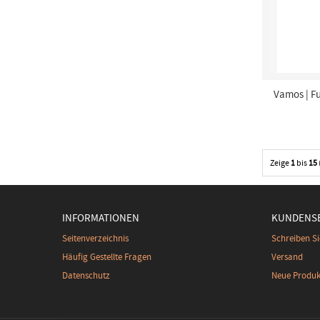
Vamos | F
Zeige
1
bis
15
INFORMATIONEN
KUNDENSE
Seitenverzeichnis
Schreiben Si
Häufig Gestellte Fragen
Versand
Datenschutz
Neue Produk