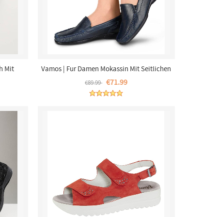
h Mit
Vamos | Fur Damen Mokassin Mit Seitlichen
lau
Elastikeinsatzen - Dunkelblau
€71.99
€89.99